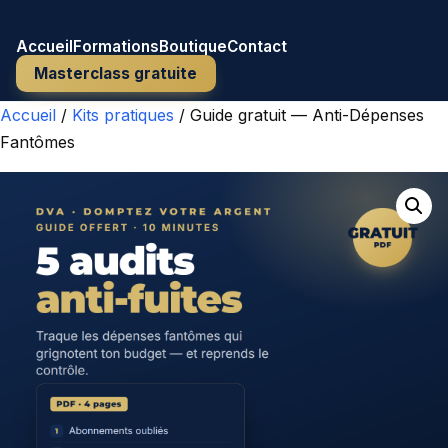
Domptez Votre Argent
Accueil
Formations
Boutique
Contact
Masterclass gratuite
Accueil
/
Kits pratiques
/ Guide gratuit — Anti-Dépenses
Fantômes